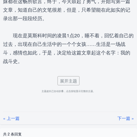
妹都在这畅所欲言，终于，今天鼓起了勇气，开始写第一篇
文章，知道自己的文笔很差，但是，只希望能在此如实的记
录出那一段段经历。
现在是莫斯科时间的凌晨1点20，睡不着，回忆着自己的
过去，出现在自己生活中的一个个女孩……生活是一场战
斗，感情也如此，于是，决定给这篇文章起这个名字：我的
战斗史。
玛丽娜（Марина）篇№1
展开主题
主题超长已自动折叠，点击按钮显示完整的主题。
04年的9月，在这个城市工科学校上完预科的我，来到了
这个师范大学，开始为选择入哪个系伤透了脑筋，后来灵机
一动，师范类的，肯定少不了教书育人，就报教育系吧。报
« 上一篇
下一篇 »
完名，是漫长的等待，听说俄罗斯本地的学生9月有整整一个
月的军训，要等10月1号才正式开学……10月初的第一节
共 2 条回复