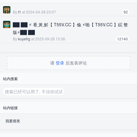
课，等我一个亚洲人，坐在一个大教室里的时候，周围估计
最少要100多个各种颜色的头发和蓝、绿眼睛的同学在看着
By
t1
at 2024-04-28 23:07
92
我……那种感觉，很尴尬呀～～慢慢的，我在学着和他们相
██ ██ ⚡ 㸔 ِ黃 ِ魸【 T55V.CC 】偸 ⚡啪【 T55V.CC 】綄 整
处，学着适应大一的生活……不知不觉，一个女孩慢慢地走
版⚡██ ██
进了我，一次上大课，老师在讲台前讲的吐沫横飞，同学们
By
kuyefrg
at 2025-09-28 15:36
12140
都在飞快的记着笔记，以我的书写速度，根本就跟不上，郁
闷，干脆不写了，老办法，课后找朋友借笔记，这么想着，
我干脆趴在了桌子上，突然感觉身后有人在碰我，一转头，
请
登录
后发表评论
看到一个大大的天蓝色的眼睛在瞪着我：「怎么不写呀？」
她说着，右手还在本子上比划着写字的样子，生怕我没听
站内搜索
懂。我摆摆手，小声说了一句「以后写」。老师刚说了下
课，我正想伸个懒腰，抬起的胳膊就碰到了一个东西，一转
头，是她拿着笔记本的手：「给你，记得抄完要还给我
站内链接
呀！」当时那种感觉，叫一个感动呀，当时到这边都一年
了，俄罗斯人给我的感觉是自大，狂妄，心里容不得外族
我要摇奖
人……