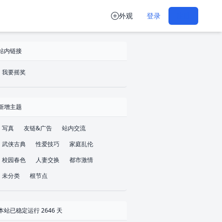
外观
登录
注册
站内链接
我要摇奖
新增主题
写真
友链&广告
站内交流
武侠古典
性爱技巧
家庭乱伦
校园春色
人妻交换
都市激情
未分类
根节点
本站已稳定运行 2646 天