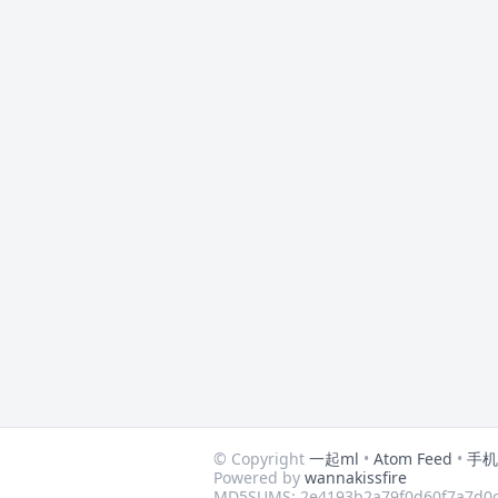
© Copyright
一起ml
•
Atom Feed
•
手机
Powered by
wannakissfire
MD5SUMS: 2e4193b2a79f0d60f7a7d0