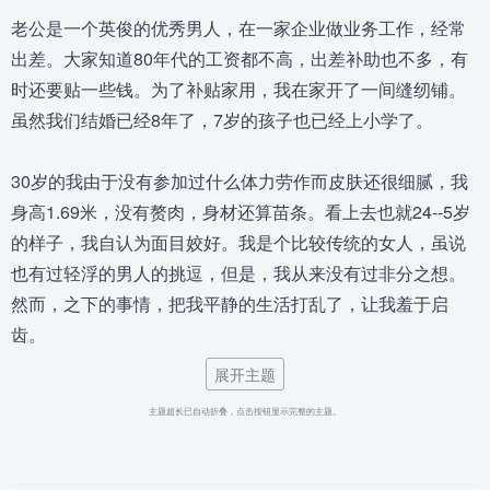
老公是一个英俊的优秀男人，在一家企业做业务工作，经常
出差。大家知道80年代的工资都不高，出差补助也不多，有
时还要贴一些钱。为了补贴家用，我在家开了一间缝纫铺。
虽然我们结婚已经8年了，7岁的孩子也已经上小学了。
30岁的我由于没有参加过什么体力劳作而皮肤还很细腻，我
身高1.69米，没有赘肉，身材还算苗条。看上去也就24--5岁
的样子，我自认为面目姣好。我是个比较传统的女人，虽说
也有过轻浮的男人的挑逗，但是，我从来没有过非分之想。
然而，之下的事情，把我平静的生活打乱了，让我羞于启
齿。
展开主题
那是08年夏天的一个中午，我正在家里为客户赶制一件套
主题超长已自动折叠，点击按钮显示完整的主题。
裙。突然，传来了敲门声，我以为有人来做衣服了。就起身
去开门，开门一看，是一个我认识的男人。他是老公以前的
工友，我们以前也曾开过玩笑，彼此都很熟悉，我客气的将