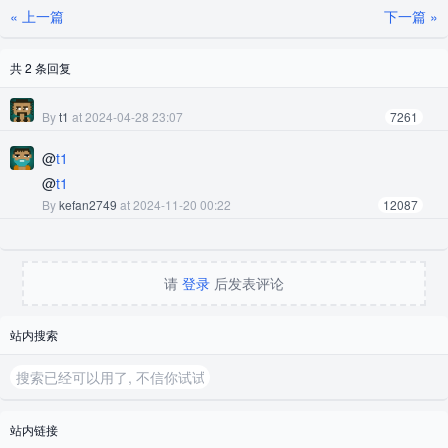
« 上一篇
下一篇 »
他让进屋里，以为他也是来做服装的，就引导他往工作间
走。没想到他从后面突然把我抱住，他很高大约1.9米左右，
共 2 条回复
面颊贴在我的脸上， 在我的耳边喃喃的说“我太喜欢你了，从
我认识你的时候起，你的身影就令我挥之不去。在我和老婆
By
t1
at 2024-04-28 23:07
7261
做爱的时候总是幻想是和你在做，否则，没有一点激情。8年
@
t1
了，我实在忍不住了。求你了！给我吧， 我知道这样会对不
@
t1
起大哥的，但是，如果得不到你，我会崩溃的”。他的声音有
By
kefan2749
at 2024-11-20 00:22
12087
些沙哑，我的脸庞感觉到他已经泪流满面了。他的手臂紧紧
地环抱着我。
请
登录
后发表评论
炎热的夏天啊，薄薄的纱裙小巧的内裤，被一个男人从后面
搂住，胯部紧贴着臀部，那是什么感觉啊？我不由得身体一
站内搜索
震，就想将他推离我的身体，由于他紧紧地环抱着我，我的
手也不能使出很大的力气，只能向后推，这一下正好推在了
他的小腹下面，“啊”我不由得惊叫了一声，因为我一下子推在
站内链接
了他的那个东西上了，居然是竖在他的裤裆里，感觉硬硬